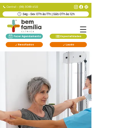
Central - (98) 3089 4122
Seg - Sex 07h às 17h | Sáb 07h às 12h
Fazer Agendamento
Especialidades
Resultados
Laudo