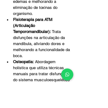
edemas e melhorando a 
eliminação de toxinas do 
organismo.
Fisioterapia para ATM 
(Articulação 
Temporomandibular):
 Trata 
disfunções na articulação da 
mandíbula, aliviando dores e 
melhorando a funcionalidade da 
boca.
Osteopatia:
 Abordagem 
holística que utiliza técnicas 
manuais para tratar disfunções 
do sistema musculoesquelético 
e promover o equilíbrio do corpo.
Esses serviços visam proporcionar 
uma melhor qualidade de vida, 
promovendo a recuperação e a 