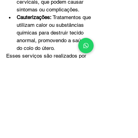
cervicais, que podem causar 
sintomas ou complicações.
Cauterizações:
 Tratamentos que 
utilizam calor ou substâncias 
químicas para destruir tecido 
anormal, promovendo a saúde 
do colo do útero.
Esses serviços são realizados por 
profissionais capacitados, 
garantindo um atendimento seguro e 
eficaz para todas as pacientes.
Central - (98) 3089 4122