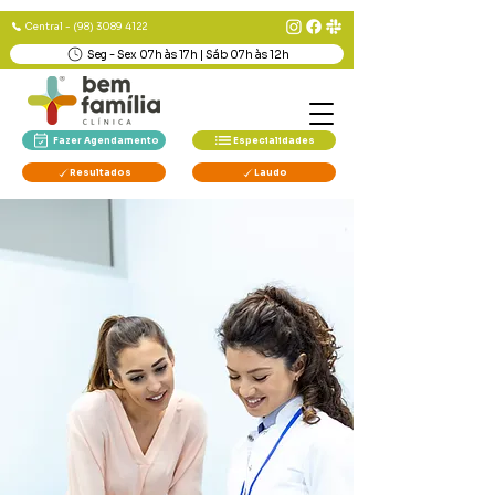
Central - (98) 3089 4122
Seg - Sex 07h às 17h | Sáb 07h às 12h
Fazer Agendamento
Especialidades
Resultados
Laudo